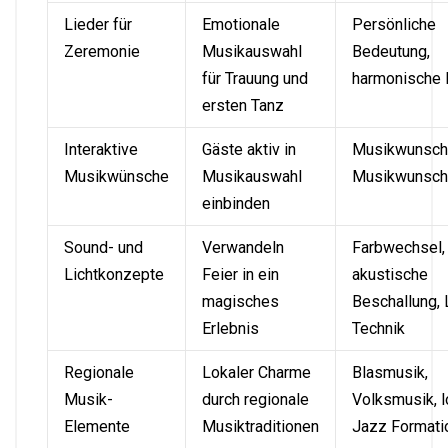
Lieder für
Emotionale
Persönliche
Zeremonie
Musikauswahl
Bedeutung,
für Trauung und
harmonische 
ersten Tanz
Interaktive
Gäste aktiv in
Musikwunsch
Musikwünsche
Musikauswahl
Musikwunsch
einbinden
Sound- und
Verwandeln
Farbwechsel,
Lichtkonzepte
Feier in ein
akustische
magisches
Beschallung,
Erlebnis
Technik
Regionale
Lokaler Charme
Blasmusik,
Musik-
durch regionale
Volksmusik, l
Elemente
Musiktraditionen
Jazz Formati