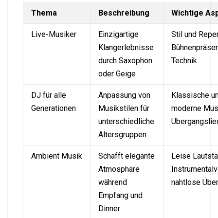
Thema
Beschreibung
Wichtige As
Live-Musiker
Einzigartige
Stil und Reper
Klangerlebnisse
Bühnenpräsen
durch Saxophon
Technik
oder Geige
DJ für alle
Anpassung von
Klassische u
Generationen
Musikstilen für
moderne Musi
unterschiedliche
Übergangslie
Altersgruppen
Ambient Musik
Schafft elegante
Leise Lautstä
Atmosphäre
Instrumentalv
während
nahtlose Übe
Empfang und
Dinner